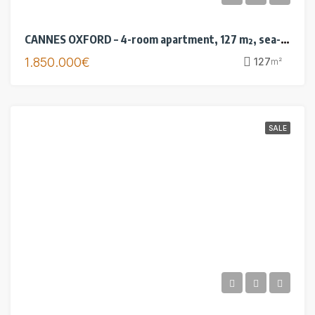
CANNES OXFORD – 4-room apartment, 127 m², sea-view terraces – garage
1.850.000€
127
m²
SALE