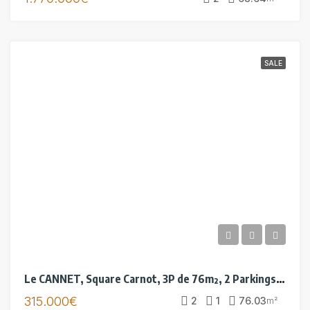
SALE
Le CANNET, Square Carnot, 3P de 76m², 2 Parkings Cave
315.000€
2
1
76.03
m²