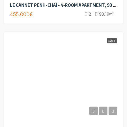
LE CANNET PENH-CHAÏ – 4-ROOM APARTMENT, 93 SQM – 3 TERRACES – SWIMMING POOL AND GARAGE
455.000€
2
93.19
m²
SALE