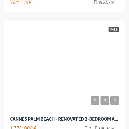
742.000€
195.57
m²
SALE
CANNES PALM BEACH – RENOVATED 2-BEDROOM APARTMENT – PANORAMIC SEA VIEW
1.770.000€
2
68.64
m²