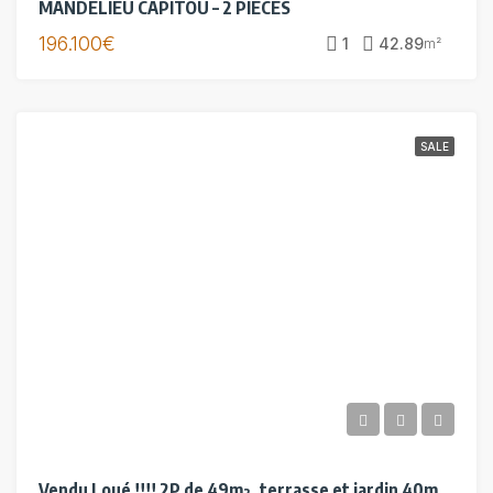
MANDELIEU CAPITOU – 2 PIECES
196.100€
1
42.89
m²
SALE
Vendu Loué !!!! 2P de 49m², terrasse et jardin 40m², 2 parkings et cave,