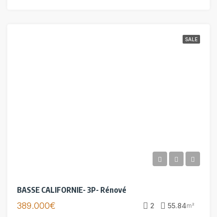
SALE
BASSE CALIFORNIE- 3P- Rénové
389.000€
2
55.84
m²