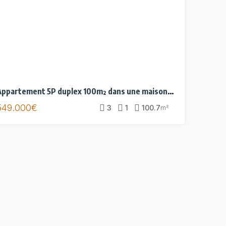
Appartement 5P duplex 100m² dans une maison, jardin, garage, parkings
549.000€
3
1
100.7
m²