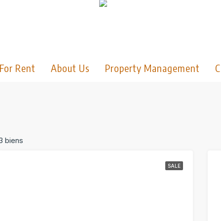
For Rent
About Us
Property Management
C
3 biens
SALE