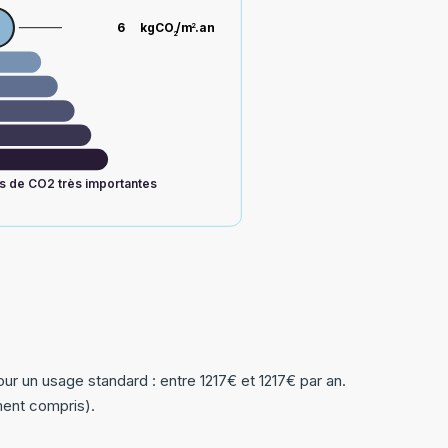
6
kgCO
/m
.an
2
2
s de CO2 très importantes
r un usage standard : entre 1217€ et 1217€ par an.
ent compris).