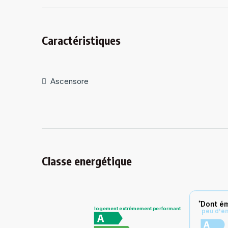
Caractéristiques
Ascensore
Classe energétique
Dont ém
*
logement extrêmement performant
peu d'é