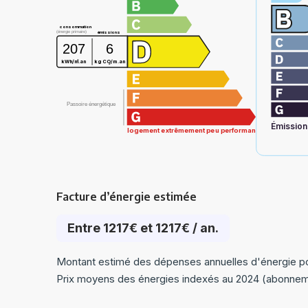
consommation
(énergie primaire)
émissions
207
6
2
kWh/m
.an
kg CO
/m
.an
2
Passoire énergétique
Émission
logement extrêmement peu performant
Facture d’énergie estimée
Entre 1217€ et 1217€ / an.
Montant estimé des dépenses annuelles d'énergie pou
Prix moyens des énergies indexés au 2024 (abonnem