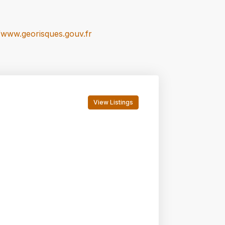
//www.georisques.gouv.fr
View Listings