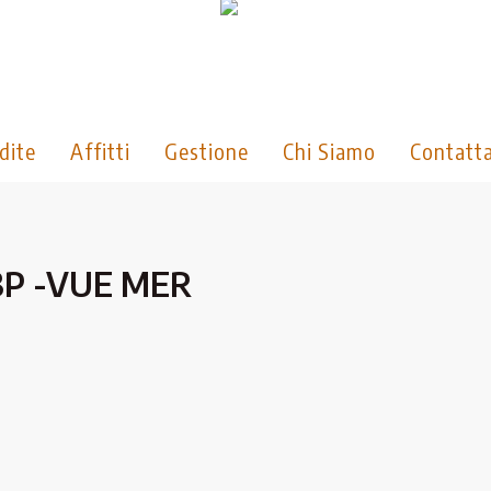
dite
Affitti
Gestione
Chi Siamo
Contatta
3P -VUE MER