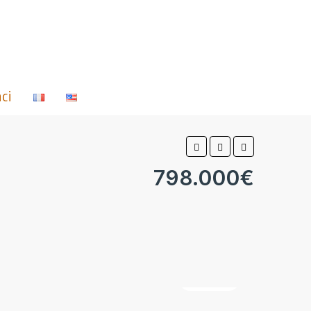
ci
798.000€
8 Altro