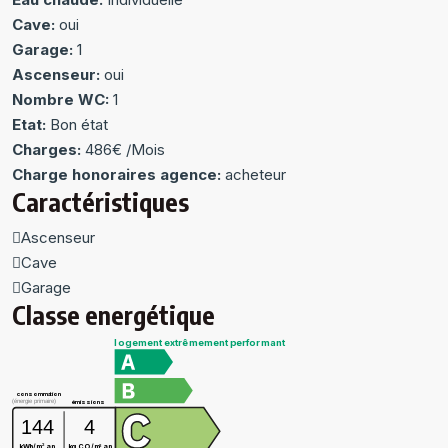
Cave:
oui
Garage:
1
Ascenseur:
oui
Nombre WC:
1
Etat:
Bon état
Charges:
486€ /Mois
Charge honoraires agence:
acheteur
Caractéristiques
Ascenseur
Cave
Garage
Classe energétique
logement extrêmement performant
consommation
(énergie primaire)
émissions
144
4
2
kg CO
/m
.an
kWh/m
.an
2