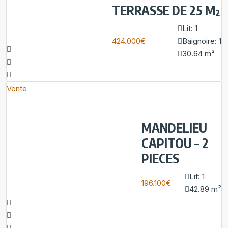
TERRASSE DE 25 M²
Lit:
1
424.000€
Baignoire:
1
30.64
m²
Vente
MANDELIEU
CAPITOU – 2
PIECES
Lit:
1
196.100€
42.89
m²