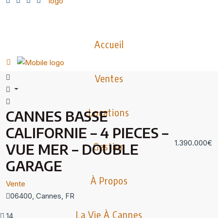
Accueil
Ventes
Locations
CANNES BASSE
CALIFORNIE – 4 PIECES –
1.390.000€
VUE MER – DOUBLE
Gestion
GARAGE
À Propos
Vente
06400, Cannes, FR
La Vie À Cannes
14