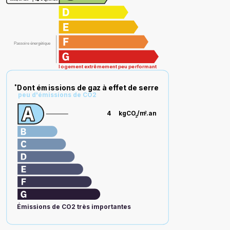
2
Passoire énergétique
logement extrêmement peu performant
Dont émissions de gaz à effet de serre
*
peu d'émissions de CO2
4
kgCO
/m
.an
2
2
Émissions de CO2 très importantes