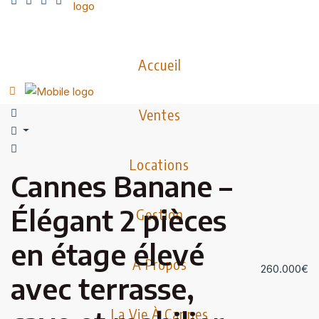
Accueil
Ventes
Locations
Cannes Banane –
Élégant 2 pièces
Gestion
en étage élevé
À Propos
260.000€
avec terrasse,
La Vie À Cannes