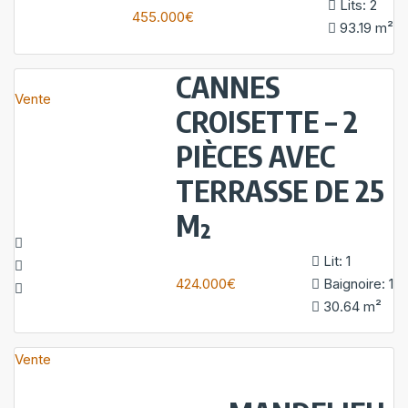
Lits:
2
455.000€
93.19
m²
CANNES
Vente
CROISETTE – 2
PIÈCES AVEC
TERRASSE DE 25
M²
Lit:
1
424.000€
Baignoire:
1
30.64
m²
Vente