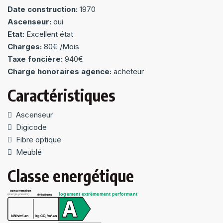
Date construction:
1970
Ascenseur:
oui
Etat:
Excellent état
Charges:
80€ /Mois
Taxe foncière:
940€
Charge honoraires agence:
acheteur
Caractéristiques
Ascenseur
Digicode
Fibre optique
Meublé
Classe energétique
consommation
logement extrêmement performant
(énergie primaire)
émissions
2
2
kWh/m
.an
kg CO
/m
.an
2