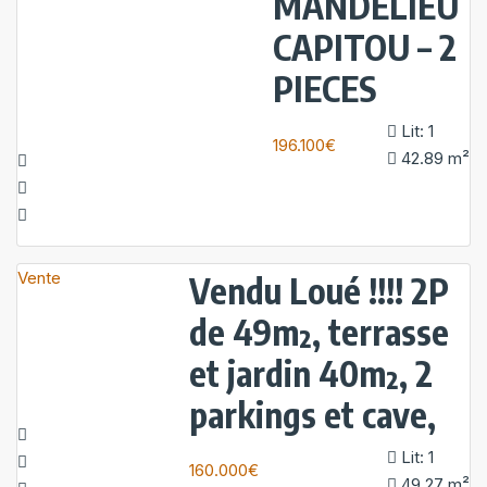
MANDELIEU
CAPITOU – 2
PIECES
Lit:
1
196.100€
42.89
m²
Vente
Vendu Loué !!!! 2P
de 49m², terrasse
et jardin 40m², 2
parkings et cave,
Lit:
1
160.000€
49.27
m²