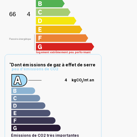
66
4
Passoire énergétique
logement extrêmement peu performant
Dont émissions de gaz à effet de serre
*
peu d'émissions de CO2
4
kgCO
/m
.an
2
2
Émissions de CO2 très importantes