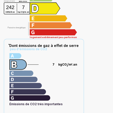
(énergie primaire)
émissions
242
7
2
kWh/m
.an
kg CO
/m
.an
2
Passoire énergétique
logement extrêmement peu performant
Dont émissions de gaz à effet de serre
*
peu d'émissions de CO2
7
kgCO
/m
.an
2
2
Émissions de CO2 très importantes