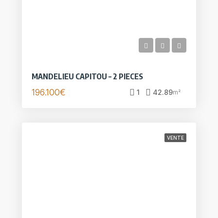
MANDELIEU CAPITOU – 2 PIECES
196.100€
1
42.89
m²
VENTE