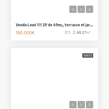
Vendu Loué !!!! 2P de 49m², terrasse et jardin 40m², 2 parkings et cave,
160.000€
1
49.27
m²
VENTE