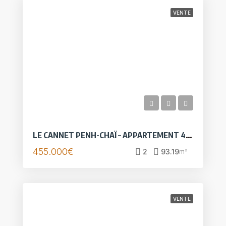
VENTE
LE CANNET PENH-CHAÏ – APPARTEMENT 4 PIÈCES 93 M² – 3 TERRASSES – PISCINE ET GARAGE
455.000€
2
93.19
m²
VENTE