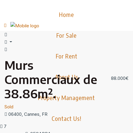
Home
For Sale
For Rent
Murs
Commerciaux de
About Us
88.000€
38.86m².
Property Management
Sold
06400, Cannes, FR
Contact Us!
7