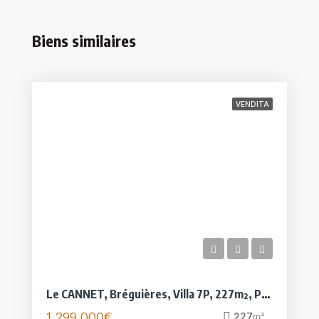
Biens similaires
VENDITA
Le CANNET, Bréguières, Villa 7P, 227m², Piscine, Vue mer
1.299.000€
227
m²